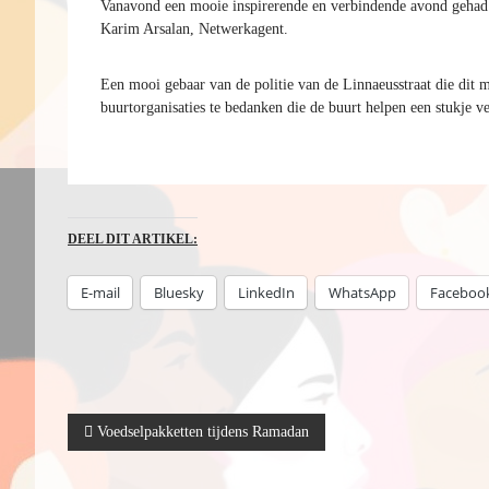
Vanavond een mooie inspirerende en verbindende avond gehad b
Karim Arsalan, Netwerkagent.
Een mooi gebaar van de politie van de Linnaeusstraat die dit
buurtorganisaties te bedanken die de buurt helpen een stukje v
DEEL DIT ARTIKEL:
E-mail
Bluesky
LinkedIn
WhatsApp
Faceboo
B
Voedselpakketten tijdens Ramadan
e