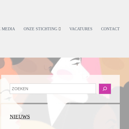
E MEDIA
ONZE STICHTING
VACATURES
CONTACT
Z
o
e
k
e
NIEUWS
n