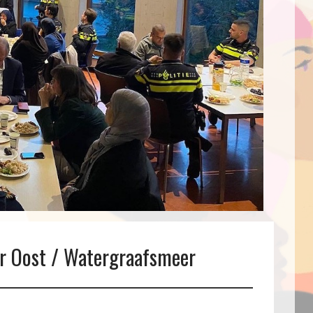
w
ar Oost / Watergraafsmeer