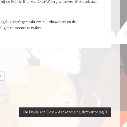
ij de Politie Iftar van Oost/Watergraafsmeer. Met dank aan
 mogelijk heeft gemaakt om buurtbewoners en de
eiliger en mooier te maken.
k
De Doula’s in Oost – Aankondiging filmvertoning