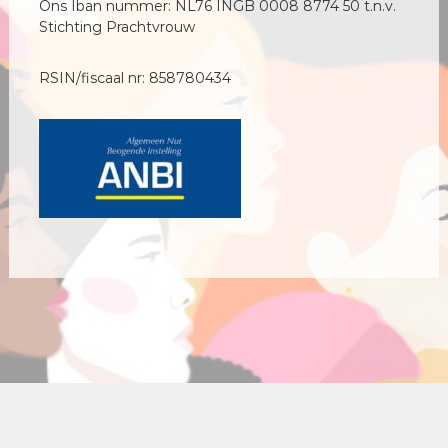
Ons Iban nummer: NL76 INGB 0008 8774 50 t.n.v.
Stichting Prachtvrouw
RSIN/fiscaal nr: 858780434