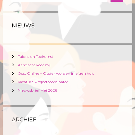
o
e
k
e
NIEUWS
n
Talent en Toekomst
Aandacht voor mij
Oost Online – Ouder worden in eigen huis
Vacature Projectcoördinator
Nieuwsbrief Mei 2026
ARCHIEF