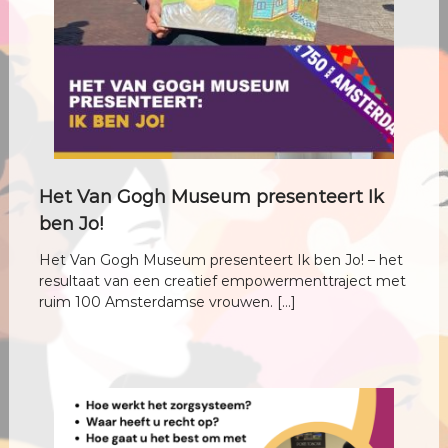
c
h
t
v
r
o
u
w
Het Van Gogh Museum presenteert Ik
ben Jo!
Het Van Gogh Museum presenteert Ik ben Jo! – het
resultaat van een creatief empowermenttraject met
ruim 100 Amsterdamse vrouwen. […]