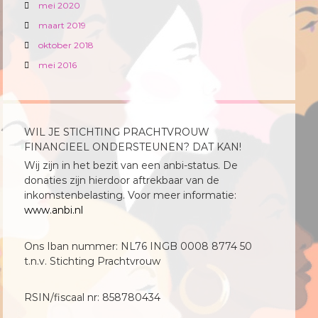
mei 2020
maart 2019
oktober 2018
mei 2016
WIL JE STICHTING PRACHTVROUW
FINANCIEEL ONDERSTEUNEN? DAT KAN!
Wij zijn in het bezit van een anbi-status. De
donaties zijn hierdoor aftrekbaar van de
inkomstenbelasting. Voor meer informatie:
www.anbi.nl
Ons Iban nummer: NL76 INGB 0008 8774 50
t.n.v. Stichting Prachtvrouw
RSIN/fiscaal nr: 858780434