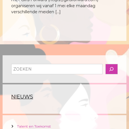
organiseren wij vanaf 1 mei elke maandag
verschillende meiden […]
Z
o
e
k
e
NIEUWS
n
Talent en Toekomst