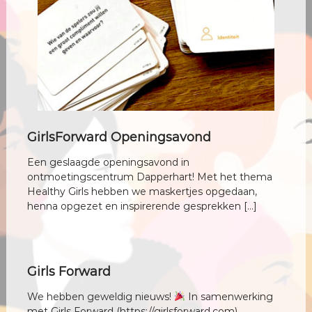
c
h
t
v
r
o
u
w
GirlsForward Openingsavond
Een geslaagde openingsavond in
ontmoetingscentrum Dapperhart! Met het thema
Healthy Girls hebben we maskertjes opgedaan,
henna opgezet en inspirerende gesprekken […]
Girls Forward
We hebben geweldig nieuws!
In samenwerking
met Girls Forward (https://girlsforward.com)