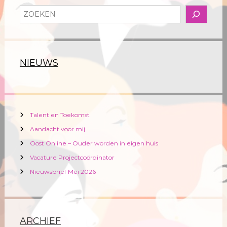
Z
o
e
k
e
NIEUWS
n
Talent en Toekomst
Aandacht voor mij
Oost Online – Ouder worden in eigen huis
Vacature Projectcoördinator
Nieuwsbrief Mei 2026
ARCHIEF