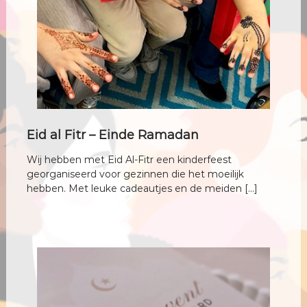
c
h
t
v
r
o
u
w
Eid al Fitr – Einde Ramadan
Wij hebben met Eid Al-Fitr een kinderfeest
georganiseerd voor gezinnen die het moeilijk
hebben. Met leuke cadeautjes en de meiden […]