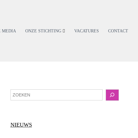
E MEDIA
ONZE STICHTING
VACATURES
CONTACT
Z
o
e
k
e
NIEUWS
n