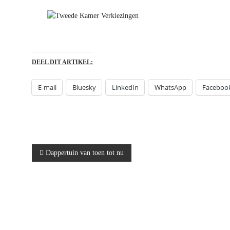
DEEL DIT ARTIKEL:
E-mail
Bluesky
LinkedIn
WhatsApp
Faceboo
B
Dappertuin van toen tot nu
e
r
i