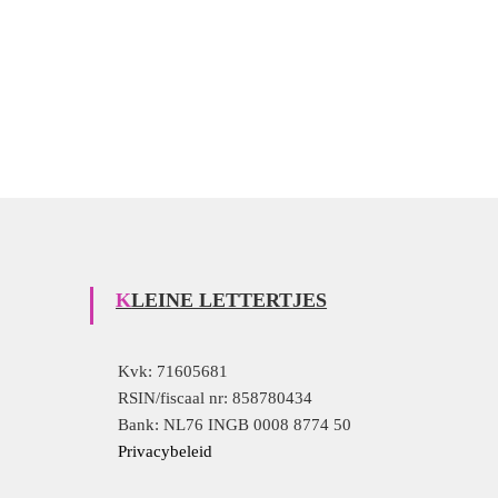
i
e
KLEINE LETTERTJES
Kvk: 71605681
RSIN/fiscaal nr: 858780434
Bank: NL76 INGB 0008 8774 50
Privacybeleid