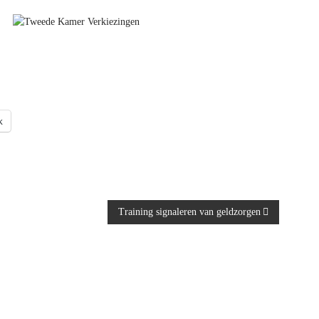
k
Training signaleren van geldzorgen