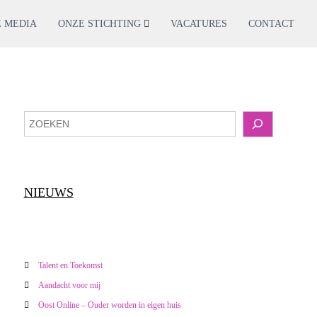
E MEDIA
ONZE STICHTING
VACATURES
CONTACT
Z
o
e
k
e
NIEUWS
n
Talent en Toekomst
Aandacht voor mij
Oost Online – Ouder worden in eigen huis