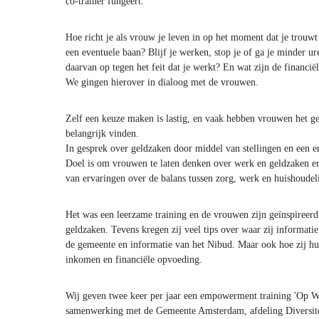
co-trainer fungeert.
Hoe richt je als vrouw je leven in op het moment dat je trouwt
een eventuele baan? Blijf je werken, stop je of ga je minder 
daarvan op tegen het feit dat je werkt? En wat zijn de financië
We gingen hierover in dialoog met de vrouwen.
Zelf een keuze maken is lastig, en vaak hebben vrouwen het gev
belangrijk vinden.
In gesprek over geldzaken door middel van stellingen en een erv
Doel is om vrouwen te laten denken over werk en geldzaken en 
van ervaringen over de balans tussen zorg, werk en huishoudeli
Het was een leerzame training en de vrouwen zijn geïnspireer
geldzaken. Tevens kregen zij veel tips over waar zij informati
de gemeente en informatie van het Nibud. Maar ook hoe zij hu
inkomen en financiële opvoeding.
Wij geven twee keer per jaar een empowerment training 'Op We
samenwerking met de Gemeente Amsterdam, afdeling Diversitei