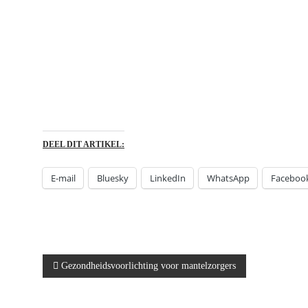
DEEL DIT ARTIKEL:
E-mail
Bluesky
LinkedIn
WhatsApp
Faceboo
B
Gezondheidsvoorlichting voor mantelzorgers
e