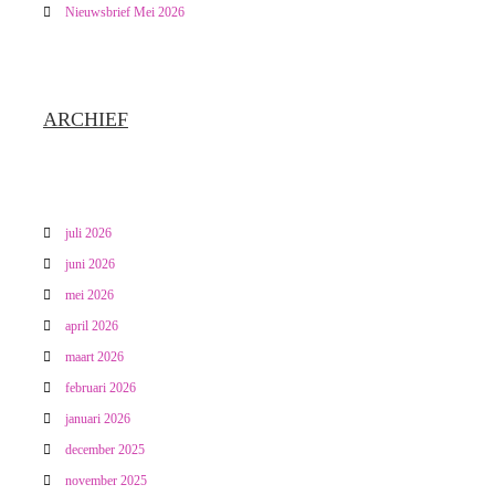
Nieuwsbrief Mei 2026
a
t
ARCHIEF
i
e
juli 2026
juni 2026
mei 2026
april 2026
maart 2026
februari 2026
januari 2026
december 2025
november 2025