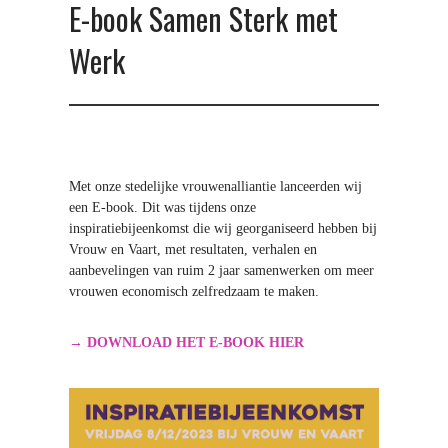
E-book Samen Sterk met
c
h
Werk
t
v
r
o
u
w
Met onze stedelijke vrouwenalliantie lanceerden wij
een E-book. Dit was tijdens onze
inspiratiebijeenkomst die wij georganiseerd hebben bij
Vrouw en Vaart, met resultaten, verhalen en
aanbevelingen van ruim 2 jaar samenwerken om meer
vrouwen economisch zelfredzaam te maken.
→ DOWNLOAD HET E-BOOK HIER