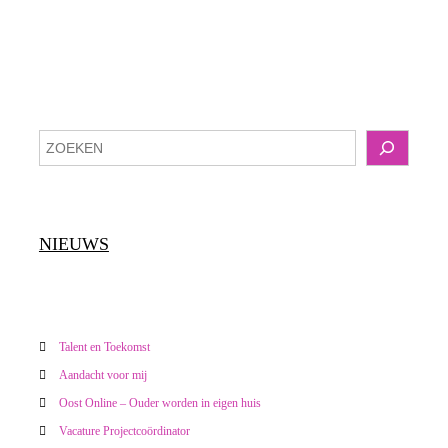
r
i
c
Z
h
o
e
t
k
e
NIEUWS
n
n
a
v
Talent en Toekomst
Aandacht voor mij
i
Oost Online – Ouder worden in eigen huis
g
Vacature Projectcoördinator