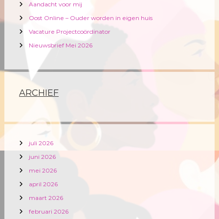
Aandacht voor mij
g
Oost Online – Ouder worden in eigen huis
Vacature Projectcoördinator
a
Nieuwsbrief Mei 2026
t
i
ARCHIEF
e
juli 2026
juni 2026
mei 2026
april 2026
maart 2026
februari 2026