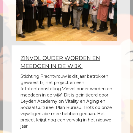
c
h
t
v
r
o
u
w
ZINVOL OUDER WORDEN EN
MEEDOEN IN DE WIJK
Stichting Prachtvrouw is dit jaar betrokken
geweest bij het project en een
fototentoonstelling 'Zinvol ouder worden en
meedoen in de wijk'. Dit is geïnitieerd door
Leyden Academy on Vitality en Aging en
Sociaal Cultureel Plan Bureau. Trots op onze
vrijwilligers die mee hebben gedaan. Het
project krijgt nog een vervolg in het nieuwe
jaar.