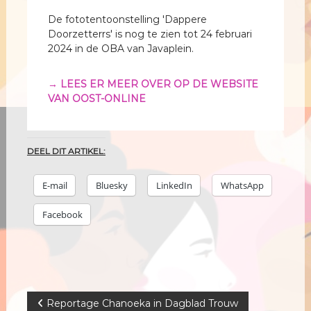
De fototentoonstelling 'Dappere
Doorzetterrs' is nog te zien tot 24 februari
2024 in de OBA van Javaplein.
→ LEES ER MEER OVER OP DE WEBSITE
VAN OOST-ONLINE
DEEL DIT ARTIKEL:
E-mail
Bluesky
LinkedIn
WhatsApp
Facebook
B
Reportage Chanoeka in Dagblad Trouw