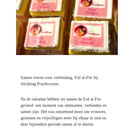
c
h
t
v
r
o
u
w
Samen vieren voor verbinding, Eid al-Fitr bij
Stichting Prachtvrouw
Na de ramadan hebben we samen de Eid al-Fitr
gevierd: een moment van ontmoeten, verbinden en
samen zijn. Het was ontzettend mooi om vrouwen,
gezinnen en vrijwilligers weer bij elkaar te zien en
deze bijzondere periode samen af te sluiten.