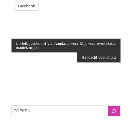
Facebook
B
Slotbijeenkomst van Aandacht voor Mij, voor overbelaste
mantelzorgers
e
Aandacht voor mij
r
i
c
Z
h
o
e
t
k