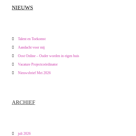
e
n
NIEUWS
n
a
v
Talent en Toekomst
i
Aandacht voor mij
Oost Online – Ouder worden in eigen huis
g
Vacature Projectcoördinator
a
Nieuwsbrief Mei 2026
t
i
ARCHIEF
e
juli 2026