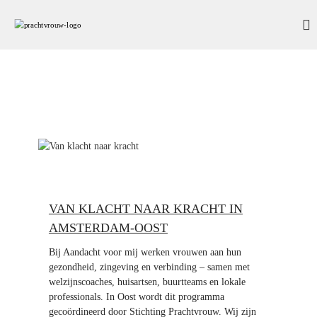
G
a
S
n
t
a
i
a
c
r
h
d
t
e
i
i
n
n
h
g
o
P
u
r
d
VAN KLACHT NAAR KRACHT IN
a
AMSTERDAM-OOST
c
h
Bij Aandacht voor mij werken vrouwen aan hun
t
gezondheid, zingeving en verbinding – samen met
v
welzijnscoaches, huisartsen, buurtteams en lokale
r
professionals. In Oost wordt dit programma
gecoördineerd door Stichting Prachtvrouw. Wij zijn
o