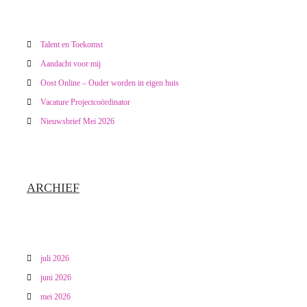
a
v
Talent en Toekomst
Aandacht voor mij
i
Oost Online – Ouder worden in eigen huis
g
Vacature Projectcoördinator
Nieuwsbrief Mei 2026
a
t
ARCHIEF
i
e
juli 2026
juni 2026
mei 2026