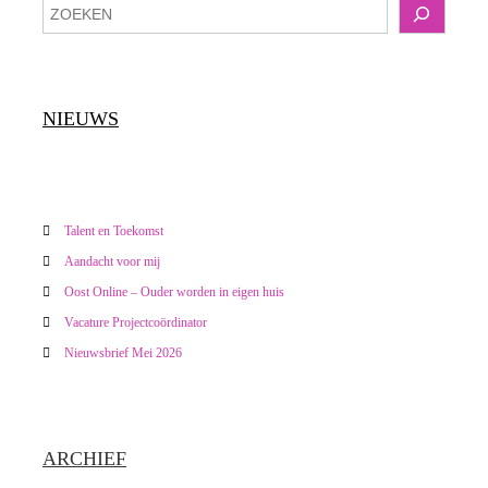
Z
h
o
e
t
k
e
NIEUWS
n
n
a
v
Talent en Toekomst
Aandacht voor mij
i
Oost Online – Ouder worden in eigen huis
g
Vacature Projectcoördinator
Nieuwsbrief Mei 2026
a
t
ARCHIEF
i