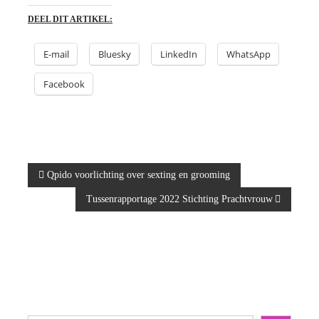
DEEL DIT ARTIKEL:
E-mail
Bluesky
LinkedIn
WhatsApp
Facebook
B
Qpido voorlichting over sexting en grooming
Tussenrapportage 2022 Stichting Prachtvrouw
e
r
i
c