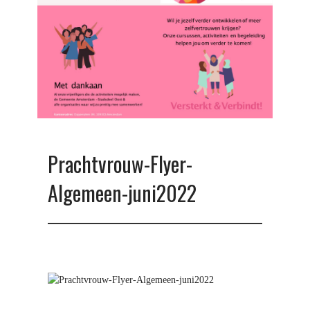
c
h
t
v
r
o
u
w
Prachtvrouw-Flyer-
Algemeen-juni2022