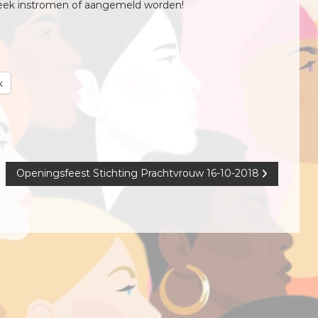
ek instromen of aangemeld worden!
w
k
Openingsfeest Stichting Prachtvrouw 16-10-2018