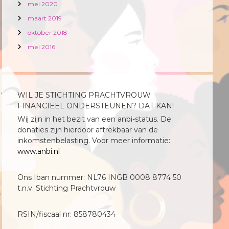
mei 2020
maart 2019
oktober 2018
mei 2016
WIL JE STICHTING PRACHTVROUW
FINANCIEEL ONDERSTEUNEN? DAT KAN!
Wij zijn in het bezit van een anbi-status. De
donaties zijn hierdoor aftrekbaar van de
inkomstenbelasting. Voor meer informatie:
www.anbi.nl
Ons Iban nummer: NL76 INGB 0008 8774 50
t.n.v. Stichting Prachtvrouw
RSIN/fiscaal nr: 858780434