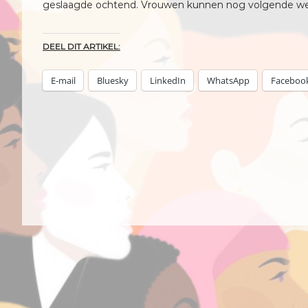
geslaagde ochtend. Vrouwen kunnen nog volgende we
DEEL DIT ARTIKEL:
E-mail
Bluesky
LinkedIn
WhatsApp
Faceboo
B
e
r
i
c