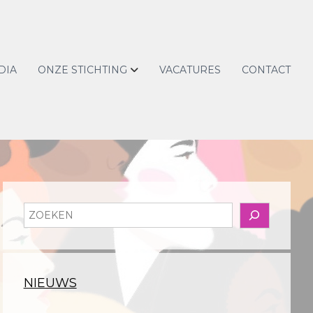
DIA
ONZE STICHTING
VACATURES
CONTACT
Z
o
e
k
e
NIEUWS
n