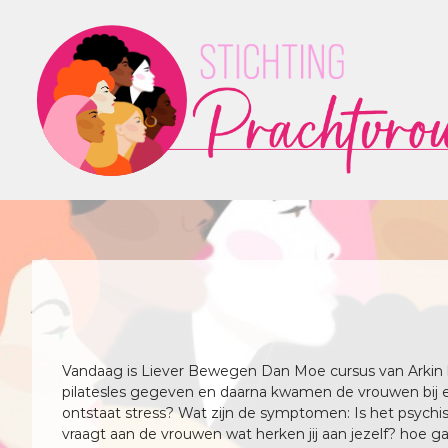
G
a
n
a
a
r
d
e
i
n
h
o
u
d
Vandaag is Liever Bewegen Dan Moe cursus van Arkin
pilatesles gegeven en daarna kwamen de vrouwen bij elk
ontstaat stress? Wat zijn de symptomen: Is het psychis
vraagt aan de vrouwen wat herken jij aan jezelf? hoe