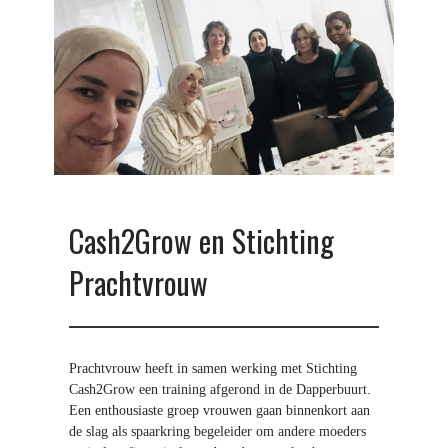
c
h
t
v
r
o
u
w
Cash2Grow en Stichting
Prachtvrouw
Prachtvrouw heeft in samen werking met Stichting
Cash2Grow een training afgerond in de Dapperbuurt.
Een enthousiaste groep vrouwen gaan binnenkort aan
de slag als spaarkring begeleider om andere moeders