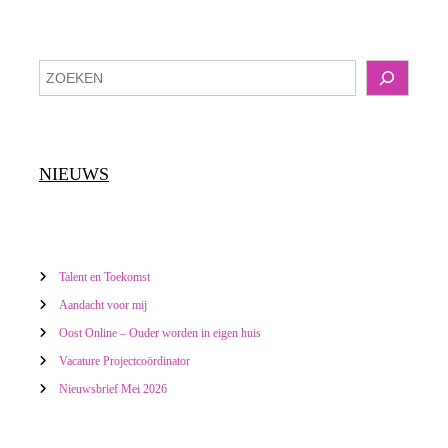
i
Z
c
o
e
h
k
e
t
NIEUWS
n
n
a
Talent en Toekomst
v
Aandacht voor mij
Oost Online – Ouder worden in eigen huis
i
Vacature Projectcoördinator
g
Nieuwsbrief Mei 2026
a