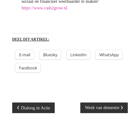
sociaal en financieel weerbaarder te maken!
https://www.cash2grow.nl.
DEEL DIT ARTIKEL:
E-mail
Bluesky
LinkedIn
WhatsApp
Facebook
B
Week van dementie
Dialoog in Actie
e
r