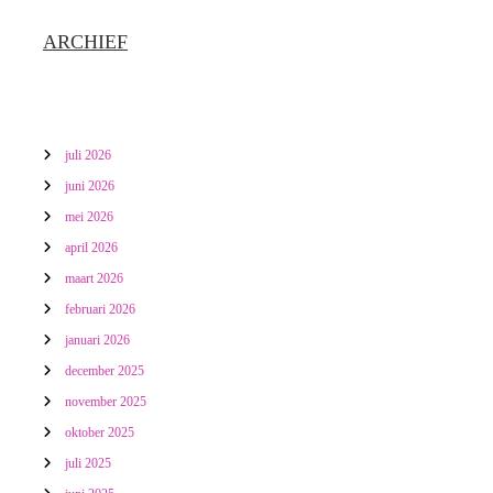
t
ARCHIEF
i
e
juli 2026
juni 2026
mei 2026
april 2026
maart 2026
februari 2026
januari 2026
december 2025
november 2025
oktober 2025
juli 2025