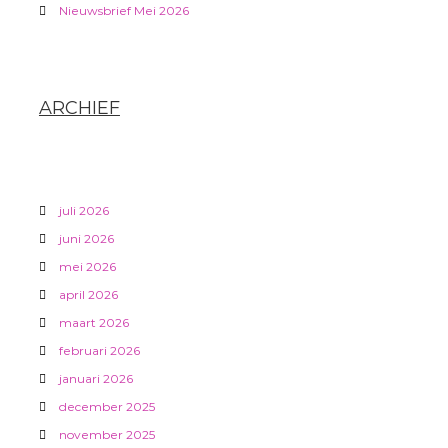
a
Nieuwsbrief Mei 2026
t
i
ARCHIEF
e
juli 2026
juni 2026
mei 2026
april 2026
maart 2026
februari 2026
januari 2026
december 2025
november 2025