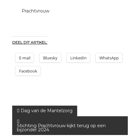
Prachtvrouw
DEEL DIT ARTIKEL:
E-mail
Bluesky
LinkedIn
WhatsApp
Facebook
B
Dag van de Mantelzorg
e
Stichting Prachtvrouw kijkt terug op een
bijzonder 2024