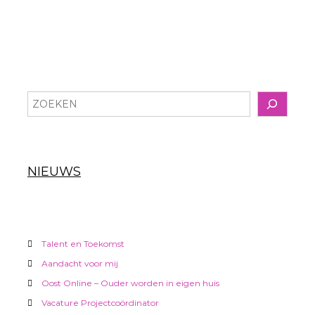
r
i
c
h
Z
o
t
e
k
n
e
NIEUWS
n
a
v
Talent en Toekomst
i
Aandacht voor mij
g
Oost Online – Ouder worden in eigen huis
Vacature Projectcoördinator