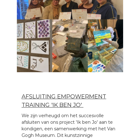
c
h
t
v
r
o
u
w
AFSLUITING EMPOWERMENT
TRAINING 'IK BEN JO'
We zijn verheugd om het succesvolle
afsluiten van ons project 'Ik ben Jo' aan te
kondigen, een samenwerking met het Van
Gogh Museum. Dit kunstzinnige