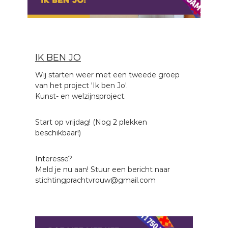
c
h
t
v
r
IK BEN JO
o
Wij starten weer met een tweede groep
u
van het project 'Ik ben Jo'.
w
Kunst- en welzijnsproject.
Start op vrijdag! (Nog 2 plekken
beschikbaar!)
Interesse?
Meld je nu aan! Stuur een bericht naar
stichtingprachtvrouw@gmail.com