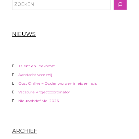
Z
h
o
e
t
k
e
NIEUWS
n
n
a
v
Talent en Toekomst
Aandacht voor mij
i
Oost Online – Ouder worden in eigen huis
g
Vacature Projectcoördinator
Nieuwsbrief Mei 2026
a
t
ARCHIEF
i