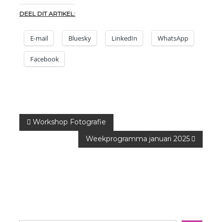
DEEL DIT ARTIKEL:
E-mail
Bluesky
LinkedIn
WhatsApp
Facebook
B
Workshop Fotografie
Weekprogramma januari 2025
e
r
i
c